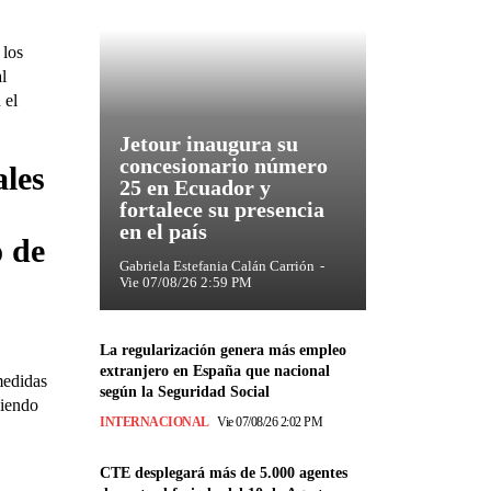
 los
l
 el
Jetour inaugura su
concesionario número
ales
25 en Ecuador y
fortalece su presencia
en el país
 de
Gabriela Estefania Calán Carrión
-
Vie 07/08/26 2:59 PM
La regularización genera más empleo
extranjero en España que nacional
medidas
según la Seguridad Social
siendo
INTERNACIONAL
Vie 07/08/26 2:02 PM
CTE desplegará más de 5.000 agentes