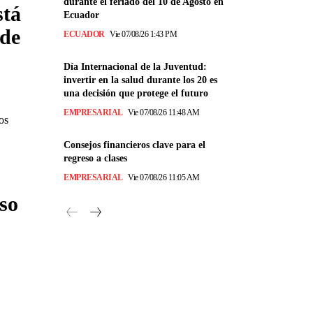
durante el feriado del 10 de Agosto en
stá
Ecuador
sde
ECUADOR
Vie 07/08/26 1:43 PM
Día Internacional de la Juventud:
invertir en la salud durante los 20 es
una decisión que protege el futuro
EMPRESARIAL
Vie 07/08/26 11:48 AM
os
Consejos financieros clave para el
regreso a clases
EMPRESARIAL
Vie 07/08/26 11:05 AM
so