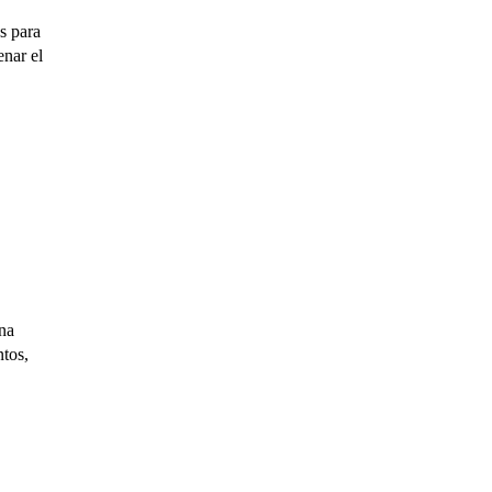
s para
enar el
na
tos,