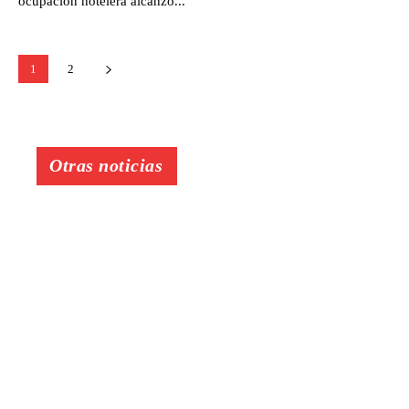
ocupación hotelera alcanzó...
1
2
Otras noticias