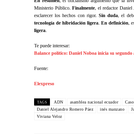
En resumen
, el oficialismo argumentó que la inv
Ministerio Público.
Finalmente
, el redactor Daniel
esclarecer los hechos con rigor.
Sin duda
, el deb
tecnología de hibridación ligera
.
En definición
, 
ligera
.
Te puede interesar:
Balance político: Daniel Noboa inicia su segundo
Fuente:
Elexpreso
ADN
asamblea nacional ecuador
Caso
TAGS
Daniel Alejandro Romero Páez
inés manzano
J
Viviana Veloz