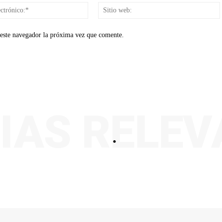
Correo
electrónico:*
 este navegador la próxima vez que comente.
IAS RELE
.