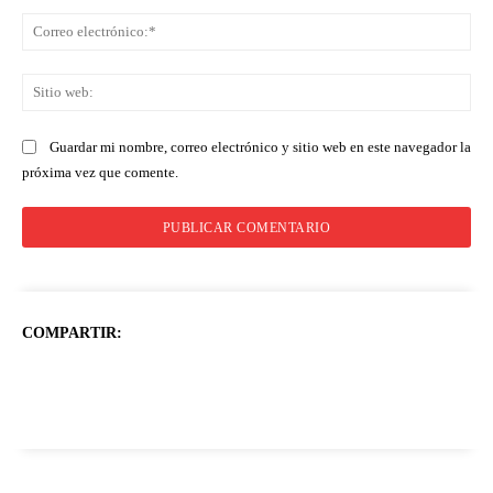
Co
ele
Sit
we
Guardar mi nombre, correo electrónico y sitio web en este navegador la
próxima vez que comente.
COMPARTIR: