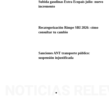
Subida gasolinas Extra Ecopaís julio: nuevo
incremento
Recategorización Rimpe SRI 2026: cómo
consultar tu cambio
Sanciones ANT transporte público:
suspensión injustificada
NOTICIAS REL
.