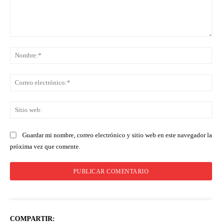
Comentario:
No
Co
ele
Sit
we
Guardar mi nombre, correo electrónico y sitio web en este navegador la
próxima vez que comente.
COMPARTIR: