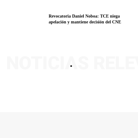
Revocatoria Daniel Noboa: TCE niega
apelación y mantiene decisión del CNE
NOTICIAS REL
.