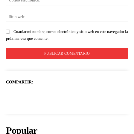
ele
Sit
we
Guardar mi nombre, correo electrónico y sitio web en este navegador la
próxima vez que comente.
COMPARTIR:
Popular