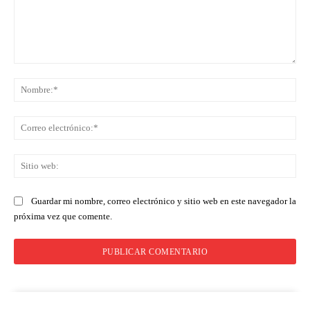
Comentario:
No
Co
ele
Sit
we
Guardar mi nombre, correo electrónico y sitio web en este navegador la
próxima vez que comente.