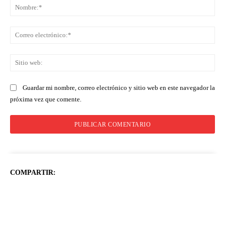
No
Co
ele
Sit
we
Guardar mi nombre, correo electrónico y sitio web en este navegador la
próxima vez que comente.
COMPARTIR: