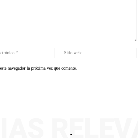
Correo
electrónico:*
 este navegador la próxima vez que comente.
IAS RELE
.