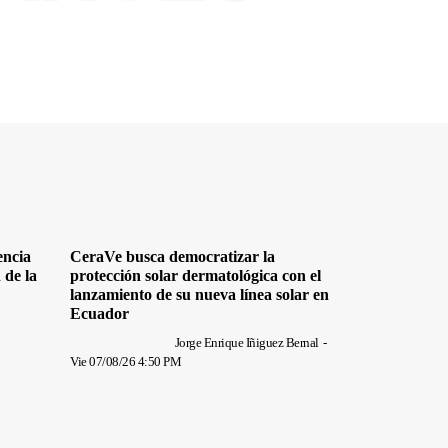
encia
CeraVe busca democratizar la
 de la
protección solar dermatológica con el
lanzamiento de su nueva línea solar en
Ecuador
Jorge Enrique Iñiguez Bernal
-
Vie 07/08/26 4:50 PM