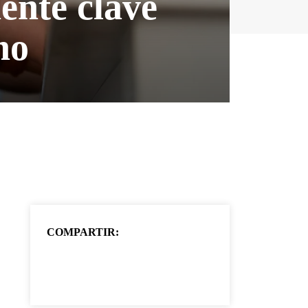
ente clave
no
COMPARTIR: