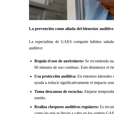
La prevención como aliada del bienestar auditivo
La especialista de GAES comparte hábitos saludab
auditivo:
Regula el uso de auriculares:
Se recomienda us
60 minutos de uso continuo. Esto disminuye el ri
Usa protección auditiva:
En entornos laborales o
ayuda a reducir significativamente el impacto sono
Toma descansos de escucha:
Alejarse temporalme
sonido.
Realiza chequeos auditivos regulares:
Es recome
como las que se llevan a cabo en los centros GA