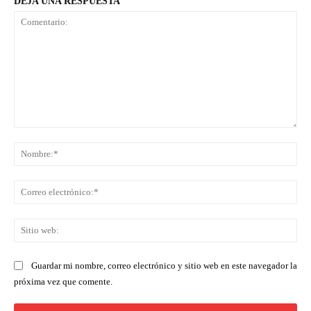
DEJA UNA RESPUESTA
Comentario:
No
Co
ele
Sit
we
Guardar mi nombre, correo electrónico y sitio web en este navegador la
próxima vez que comente.