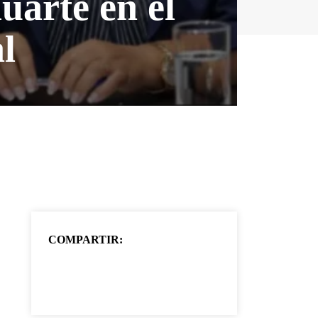
uarte en el
l
COMPARTIR: