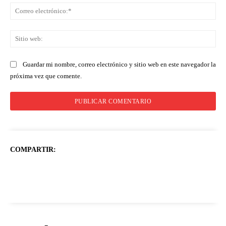
Co
ele
Sit
we
Guardar mi nombre, correo electrónico y sitio web en este navegador la
próxima vez que comente.
COMPARTIR: