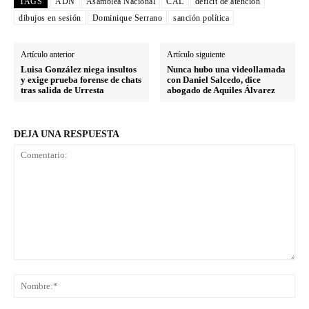
TAGS
ADN
Asamblea Nacional
CAL
déficit de atención
dibujos en sesión
Dominique Serrano
sanción política
Artículo anterior
Artículo siguiente
Luisa González niega insultos
Nunca hubo una videollamada
y exige prueba forense de chats
con Daniel Salcedo, dice
tras salida de Urresta
abogado de Aquiles Álvarez
DEJA UNA RESPUESTA
Comentario:
No