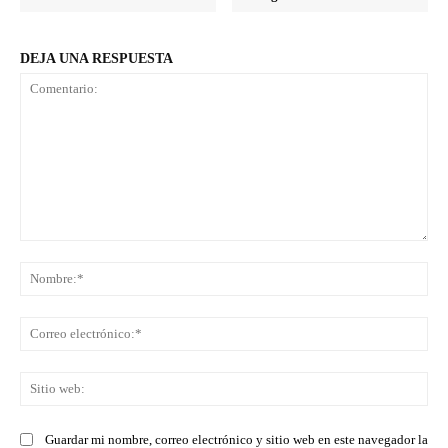
DEJA UNA RESPUESTA
Comentario:
No
Co
ele
Sit
we
Guardar mi nombre, correo electrónico y sitio web en este navegador la