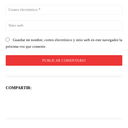
Co
ele
Sit
we
Guardar mi nombre, correo electrónico y sitio web en este navegador la
próxima vez que comente.
COMPARTIR: