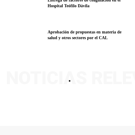
Entrega de factores de coagulación en el
Hospital Teófilo Dávila
Aprobación de propuestas en materia de
salud y otros sectores por el CAL
NOTICIAS REL
.