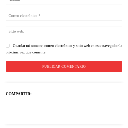
Co
ele
Sit
we
Guardar mi nombre, correo electrónico y sitio web en este navegador la
próxima vez que comente.
COMPARTIR: