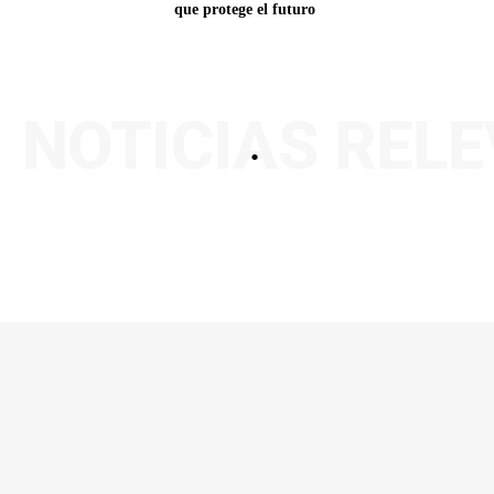
que protege el futuro
NOTICIAS REL
.