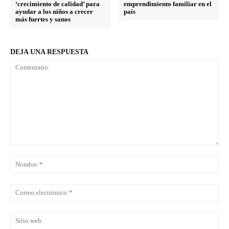
‘crecimiento de calidad’ para
emprendimiento familiar en el
ayudar a los niños a crecer
país
más fuertes y sanos
DEJA UNA RESPUESTA
Comentario:
No
Co
ele
Sit
we