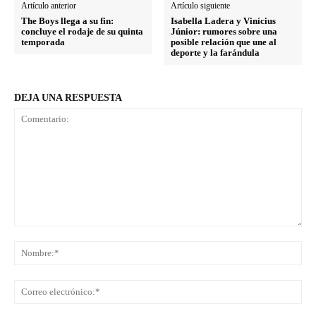
Artículo anterior
Artículo siguiente
The Boys llega a su fin:
Isabella Ladera y Vinícius
concluye el rodaje de su quinta
Júnior: rumores sobre una
temporada
posible relación que une al
deporte y la farándula
DEJA UNA RESPUESTA
Comentario:
No
Co
ele