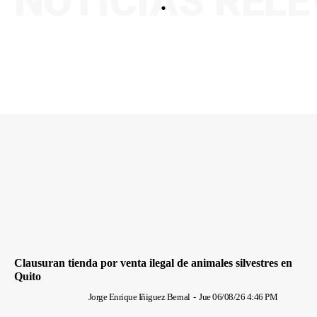
NOTICIAS REL
.
Clausuran tienda por venta ilegal de animales silvestres en
Quito
Jorge Enrique Iñiguez Bernal
-
Jue 06/08/26 4:46 PM