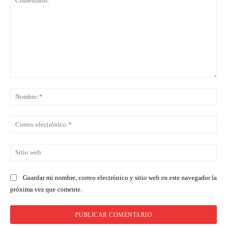
Comentario:
No
Co
ele
Sit
we
Guardar mi nombre, correo electrónico y sitio web en este navegador la
próxima vez que comente.