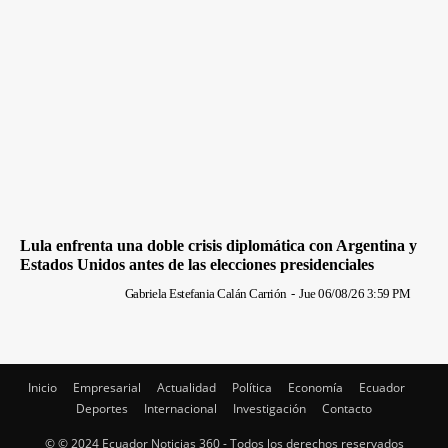
Lula enfrenta una doble crisis diplomática con Argentina y
Estados Unidos antes de las elecciones presidenciales
Gabriela Estefania Calán Carrión
-
Jue 06/08/26 3:59 PM
Inicio
Empresarial
Actualidad
Política
Economía
Ecuador
Deportes
Internacional
Investigación
Contacto
© © 2024 Ecuador Noticias 360 - Todos los derechos reservados