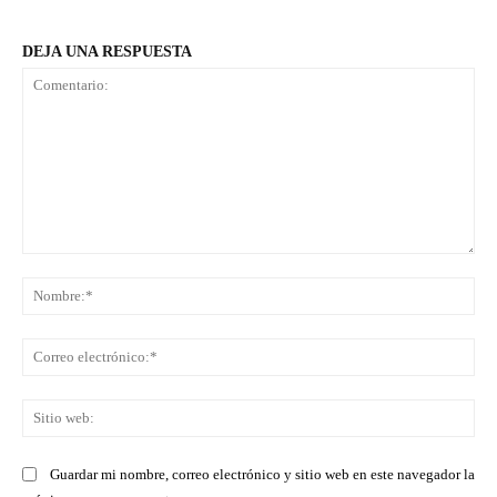
DEJA UNA RESPUESTA
Comentario:
No
Co
ele
Sit
we
Guardar mi nombre, correo electrónico y sitio web en este navegador la