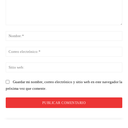
Comentario:
No
Co
ele
Sit
we
Guardar mi nombre, correo electrónico y sitio web en este navegador la
próxima vez que comente.