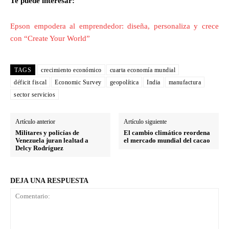
Te puede interesar:
Epson empodera al emprendedor: diseña, personaliza y crece
con “Create Your World”
TAGS
crecimiento económico
cuarta economía mundial
déficit fiscal
Economic Survey
geopolítica
India
manufactura
sector servicios
Artículo anterior
Artículo siguiente
Militares y policías de
El cambio climático reordena
Venezuela juran lealtad a
el mercado mundial del cacao
Delcy Rodríguez
DEJA UNA RESPUESTA