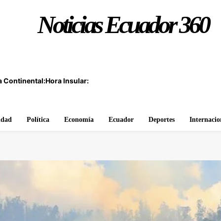
Noticias Ecuador 360
 Continental:
Hora Insular:
idad
Política
Economía
Ecuador
Deportes
Internacio