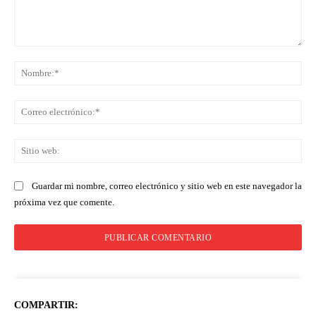
Comentario:
No
Co
ele
Sit
we
Guardar mi nombre, correo electrónico y sitio web en este navegador la
próxima vez que comente.
COMPARTIR: