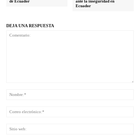
de Ecuador
ante la inseguridad en
Ecuador
DEJA UNA RESPUESTA
Comentario:
No
Co
ele
Sit
we