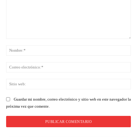
Comentario:
No
Co
ele
Sit
we
Guardar mi nombre, correo electrónico y sitio web en este navegador la
próxima vez que comente.