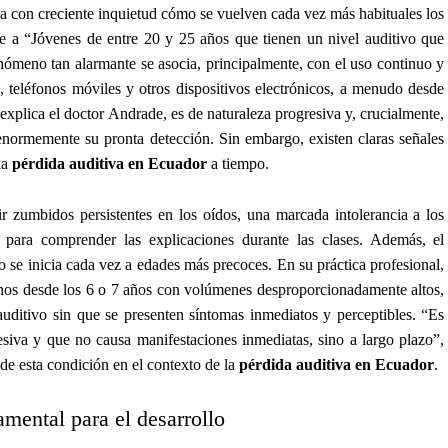
rva con creciente inquietud cómo se vuelven cada vez más habituales los
ere a “Jóvenes de entre 20 y 25 años que tienen un nivel auditivo que
enómeno tan alarmante se asocia, principalmente, con el uso continuo y
teléfonos móviles y otros dispositivos electrónicos, a menudo desde
 explica el doctor Andrade, es de naturaleza progresiva y, crucialmente,
 enormemente su pronta detección. Sin embargo, existen claras señales
la
pérdida auditiva en Ecuador
a tiempo.
r zumbidos persistentes en los oídos, una marcada intolerancia a los
 para comprender las explicaciones durante las clases. Además, el
no se inicia cada vez a edades más precoces. En su práctica profesional,
os desde los 6 o 7 años con volúmenes desproporcionadamente altos,
auditivo sin que se presenten síntomas inmediatos y perceptibles. “Es
siva y que no causa manifestaciones inmediatas, sino a largo plazo”,
 de esta condición en el contexto de la
pérdida auditiva en Ecuador
.
amental para el desarrollo