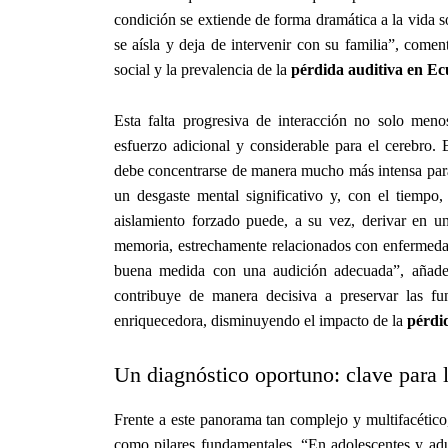
condición se extiende de forma dramática a la vida s
se aísla y deja de intervenir con su familia”, come
social y la prevalencia de la
pérdida auditiva en E
Esta falta progresiva de interacción no solo meno
esfuerzo adicional y considerable para el cerebro.
debe concentrarse de manera mucho más intensa para
un desgaste mental significativo y, con el tiempo
aislamiento forzado puede, a su vez, derivar en u
memoria, estrechamente relacionados con enfermeda
buena medida con una audición adecuada”, añade e
contribuye de manera decisiva a preservar las fu
enriquecedora, disminuyendo el impacto de la
pérdi
Un diagnóstico oportuno: clave para l
Frente a este panorama tan complejo y multifacético
como pilares fundamentales. “En adolescentes y adul