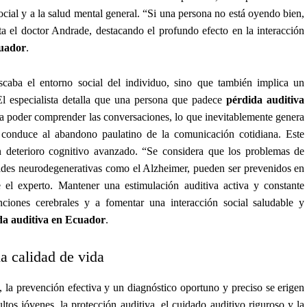
ocial y a la salud mental general. “Si una persona no está oyendo bien,
nta el doctor Andrade, destacando el profundo efecto en la interacción
cuador
.
scaba el entorno social del individuo, sino que también implica un
 El especialista detalla que una persona que padece
pérdida auditiva
 poder comprender las conversaciones, lo que inevitablemente genera
, conduce al abandono paulatino de la comunicación cotidiana. Este
n deterioro cognitivo avanzado. “Se considera que los problemas de
des neurodegenerativas como el Alzheimer, pueden ser prevenidos en
l experto. Mantener una estimulación auditiva activa y constante
nciones cerebrales y a fomentar una interacción social saludable y
da auditiva en Ecuador
.
a calidad de vida
, la prevención efectiva y un diagnóstico oportuno y preciso se erigen
tos jóvenes, la protección auditiva, el cuidado auditivo riguroso y la