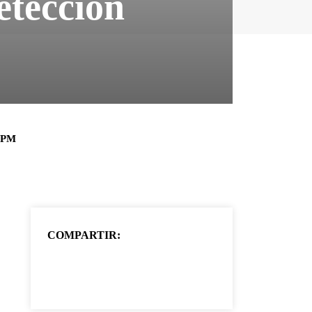
etección
6 PM
COMPARTIR: