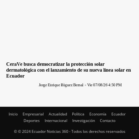
CeraVe busca democratizar la protección solar
dermatológica con el lanzamiento de su nueva línea solar en
Ecuador
Jorge Enrique Iñiguez Bernal
-
Vie 07/08/26 4:50 PM
Inicio
Empresarial
Actualidad
Política
Economía
Ecuador
Deportes
Internacional
Investigación
Contacto
© © 2024 Ecuador Noticias 360 - Todos los derechos reservados