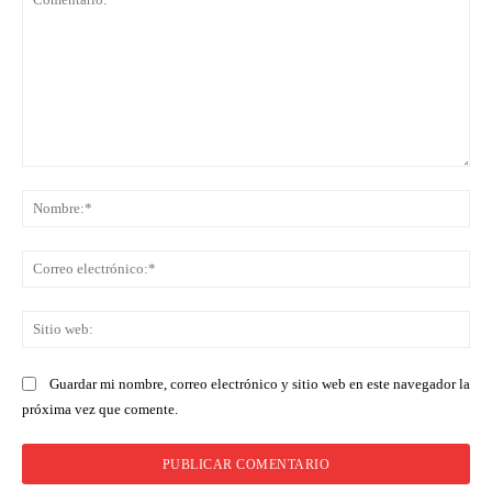
Comentario:
No
Co
ele
Sit
we
Guardar mi nombre, correo electrónico y sitio web en este navegador la
próxima vez que comente.