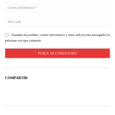
Co
ele
Sit
we
Guardar mi nombre, correo electrónico y sitio web en este navegador la
próxima vez que comente.
COMPARTIR: