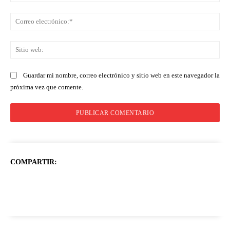
Co
ele
Sit
we
Guardar mi nombre, correo electrónico y sitio web en este navegador la
próxima vez que comente.
COMPARTIR: