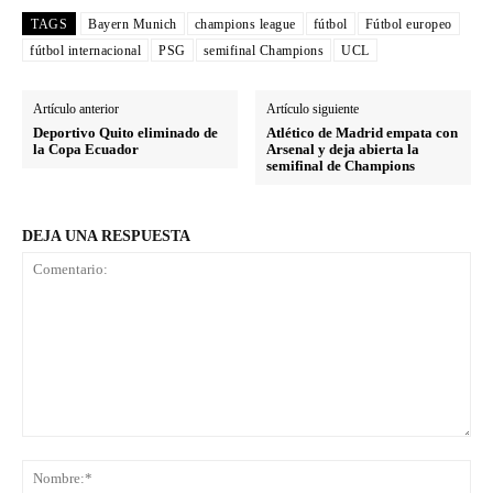
TAGS
Bayern Munich
champions league
fútbol
Fútbol europeo
fútbol internacional
PSG
semifinal Champions
UCL
Artículo anterior
Artículo siguiente
Deportivo Quito eliminado de
Atlético de Madrid empata con
la Copa Ecuador
Arsenal y deja abierta la
semifinal de Champions
DEJA UNA RESPUESTA
Comentario:
No