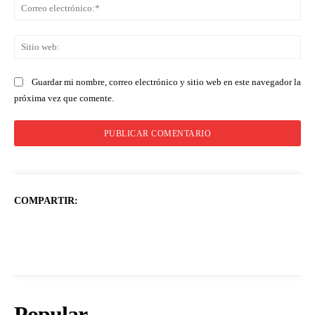
Co
ele
Sit
we
Guardar mi nombre, correo electrónico y sitio web en este navegador la
próxima vez que comente.
COMPARTIR:
Popular