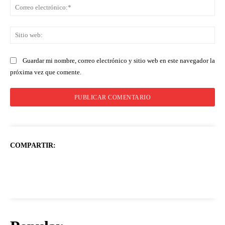
Co
ele
Sit
we
Guardar mi nombre, correo electrónico y sitio web en este navegador la
próxima vez que comente.
COMPARTIR: