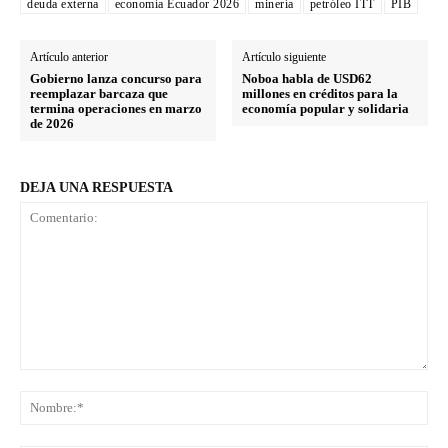
deuda externa
economía Ecuador 2026
minería
petróleo ITT
PIB
Artículo anterior
Artículo siguiente
Gobierno lanza concurso para
Noboa habla de USD62
reemplazar barcaza que
millones en créditos para la
termina operaciones en marzo
economía popular y solidaria
de 2026
DEJA UNA RESPUESTA
Comentario:
No