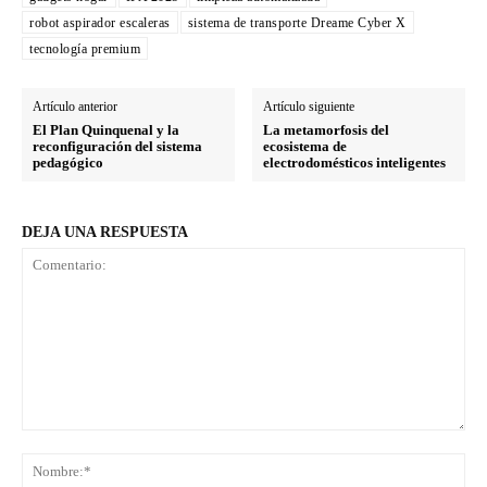
robot aspirador escaleras
sistema de transporte Dreame Cyber X
tecnología premium
Artículo anterior
Artículo siguiente
El Plan Quinquenal y la
La metamorfosis del
reconfiguración del sistema
ecosistema de
pedagógico
electrodomésticos inteligentes
DEJA UNA RESPUESTA
Comentario:
No