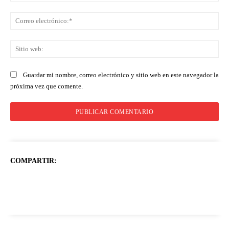
Co
ele
Sit
we
Guardar mi nombre, correo electrónico y sitio web en este navegador la
próxima vez que comente.
COMPARTIR: