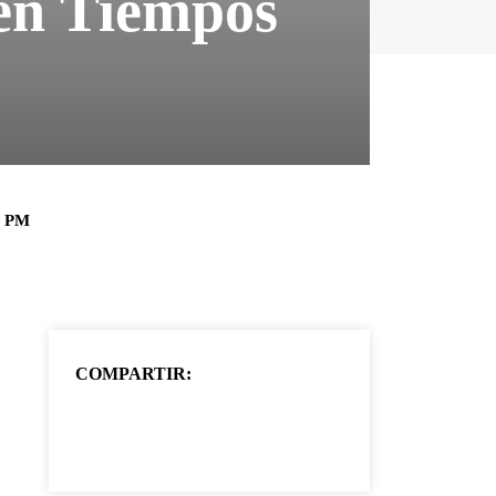
 en Tiempos
1 PM
COMPARTIR: