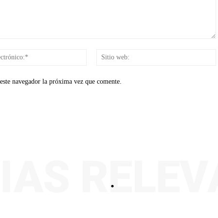
Correo
electrónico:*
 este navegador la próxima vez que comente.
IAS RELE
.