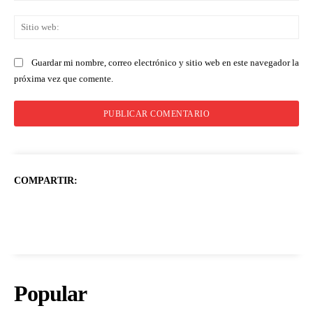
Sit
we
Guardar mi nombre, correo electrónico y sitio web en este navegador la
próxima vez que comente.
COMPARTIR:
Popular