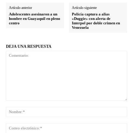
Artículo anterior
Artículo siguiente
Adolescentes asesinaron a un
Policía captura a alias
hombre en Guayaquil en pleno
«Duggie» con alerta de
centro
Interpol por doble crimen en
Venezuela
DEJA UNA RESPUESTA
Comentario:
No
Co
ele