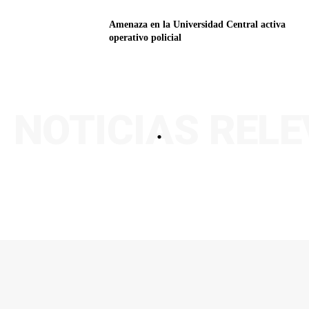
Amenaza en la Universidad Central activa
operativo policial
NOTICIAS REL
.