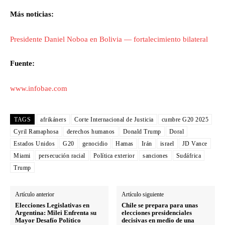
Más noticias:
Presidente Daniel Noboa en Bolivia — fortalecimiento bilateral
Fuente:
www.infobae.com
TAGS
afrikáners
Corte Internacional de Justicia
cumbre G20 2025
Cyril Ramaphosa
derechos humanos
Donald Trump
Doral
Estados Unidos
G20
genocidio
Hamas
Irán
israel
JD Vance
Miami
persecución racial
Política exterior
sanciones
Sudáfrica
Trump
Artículo anterior
Artículo siguiente
Elecciones Legislativas en
Chile se prepara para unas
Argentina: Milei Enfrenta su
elecciones presidenciales
Mayor Desafío Político
decisivas en medio de una