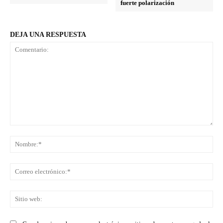
fuerte polarización
DEJA UNA RESPUESTA
Comentario:
No
Co
ele
Sit
we