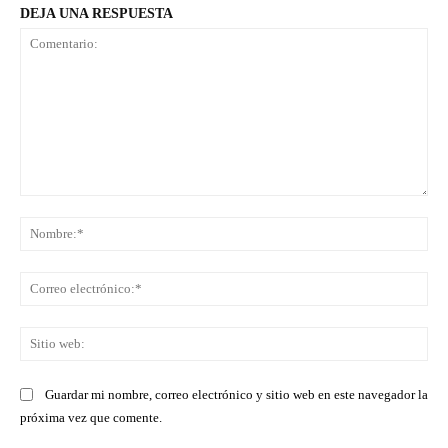
DEJA UNA RESPUESTA
Comentario:
No
Co
ele
Sit
we
Guardar mi nombre, correo electrónico y sitio web en este navegador la
próxima vez que comente.