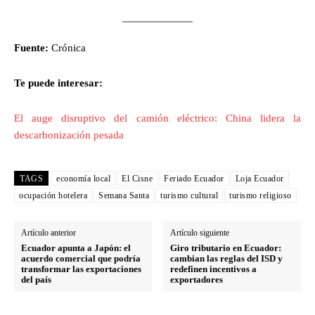
Fuente:
Crónica
Te puede interesar:
El auge disruptivo del camión eléctrico: China lidera la
descarbonización pesada
TAGS
economía local
El Cisne
Feriado Ecuador
Loja Ecuador
ocupación hotelera
Semana Santa
turismo cultural
turismo religioso
Artículo anterior
Artículo siguiente
Ecuador apunta a Japón: el
Giro tributario en Ecuador:
acuerdo comercial que podría
cambian las reglas del ISD y
transformar las exportaciones
redefinen incentivos a
del país
exportadores