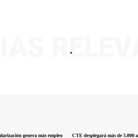
IAS RELE
.
ularización genera más empleo
CTE desplegará más de 5.000 a