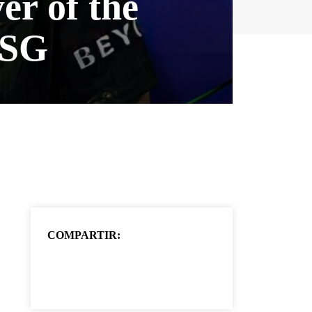
er of the
PSG
COMPARTIR: