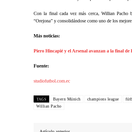
Con la final cada vez más cerca, Willian Pacho b
“Orejona” y consolidándose como uno de los mejore
Más noticias:
Piero Hincapié y el Arsenal avanzan a la final d
Fuente:
studiofutbol.com.ec
Bayern Múnich
champions league
fút
TAGS
Willian Pacho
Artículo anterior