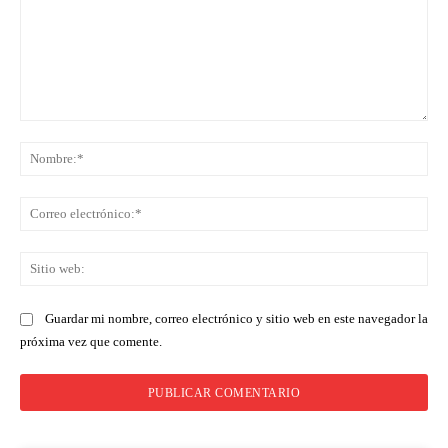
Comentario:
No
Co
ele
Sit
we
Guardar mi nombre, correo electrónico y sitio web en este navegador la
próxima vez que comente.