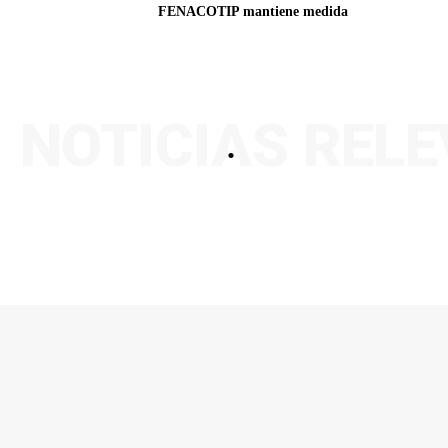
FENACOTIP mantiene medida
NOTICIAS REL
.