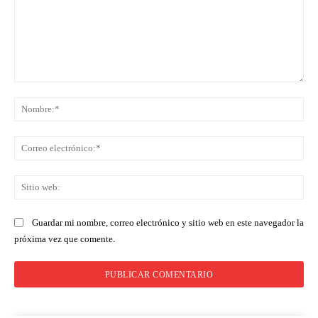
Comentario:
No
Co
ele
Sit
we
Guardar mi nombre, correo electrónico y sitio web en este navegador la
próxima vez que comente.