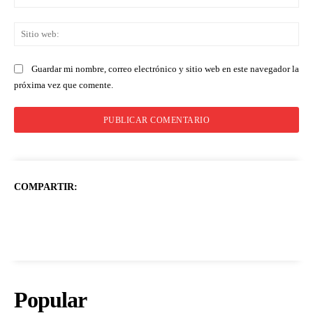
ele
Sit
we
Guardar mi nombre, correo electrónico y sitio web en este navegador la
próxima vez que comente.
COMPARTIR:
Popular