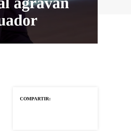
al agravan
cuador
COMPARTIR: