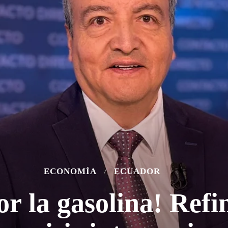
ECONOMÍA
ECUADOR
or la gasolina! Refi