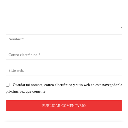
Comentario:
No
Co
ele
Sit
we
Guardar mi nombre, correo electrónico y sitio web en este navegador la
próxima vez que comente.