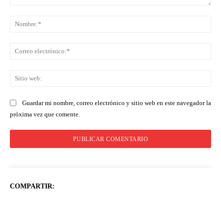
Comentario:
No
Co
ele
Sit
we
Guardar mi nombre, correo electrónico y sitio web en este navegador la
próxima vez que comente.
COMPARTIR: