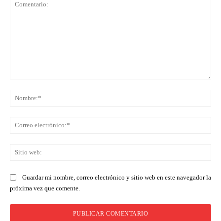
Comentario:
No
Co
ele
Sit
we
Guardar mi nombre, correo electrónico y sitio web en este navegador la
próxima vez que comente.