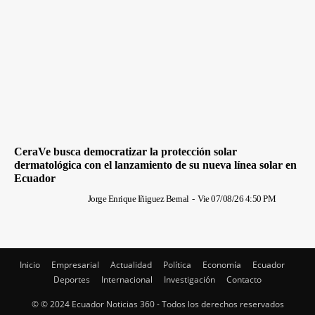
CeraVe busca democratizar la protección solar
dermatológica con el lanzamiento de su nueva línea solar en
Ecuador
Jorge Enrique Iñiguez Bernal
-
Vie 07/08/26 4:50 PM
Inicio
Empresarial
Actualidad
Política
Economía
Ecuador
Deportes
Internacional
Investigación
Contacto
© © 2024 Ecuador Noticias 360 - Todos los derechos reservados