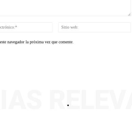
Correo
electrónico:*
 este navegador la próxima vez que comente.
IAS RELE
.