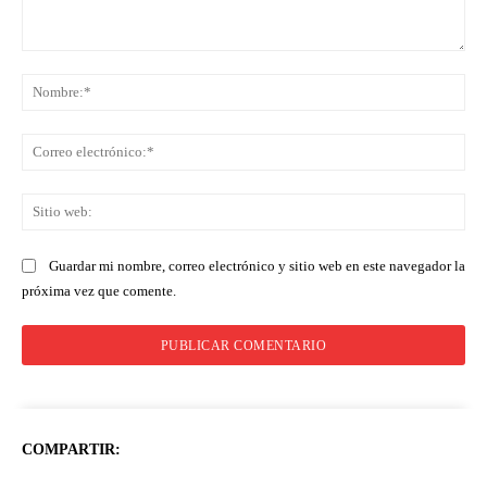
Comentario:
No
Co
ele
Sit
we
Guardar mi nombre, correo electrónico y sitio web en este navegador la
próxima vez que comente.
COMPARTIR: