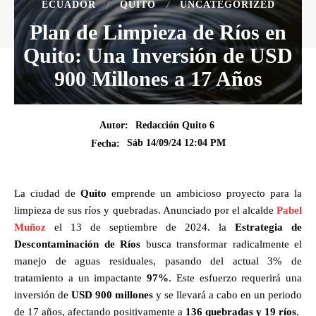
ECUADOR
QUITO
UNCATEGORIZED
Plan de Limpieza de Ríos en
Quito: Una Inversión de USD
900 Millones a 17 Años
Autor:
Redacción Quito 6
Sáb 14/09/24 12:04 PM
Fecha:
La ciudad de
Quito
emprende un ambicioso proyecto para la
limpieza de sus ríos y quebradas. Anunciado por el alcalde
Pabel
Muñoz
el 13 de septiembre de 2024. la
Estrategia de
Descontaminación de Ríos
busca transformar radicalmente el
manejo de aguas residuales, pasando del actual 3% de
tratamiento a un impactante
97%
. Este esfuerzo requerirá una
inversión de
USD 900 millones
y se llevará a cabo en un periodo
de 17 años, afectando positivamente a
136 quebradas y 19 ríos
.