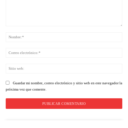
Comentario:
No
Co
ele
Sit
we
Guardar mi nombre, correo electrónico y sitio web en este navegador la
próxima vez que comente.