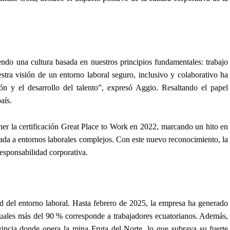
endo una cultura basada en nuestros principios fundamentales: trabajo
tra visión de un entorno laboral seguro, inclusivo y colaborativo ha
ón y el desarrollo del talento”, expresó Aggio. Resaltando el papel
aís.
er la certificación Great Place to Work en 2022, marcando un hito en
iada a entornos laborales complejos. Con este nuevo reconocimiento, la
responsabilidad corporativa.
d del entorno laboral. Hasta febrero de 2025, la empresa ha generado
cuales más del 90 % corresponde a trabajadores ecuatorianos. Además,
ncia donde opera la mina Fruta del Norte, lo que subraya su fuerte